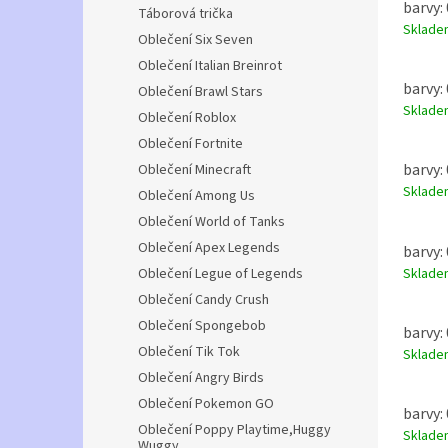
barvy: 
Táborová trička
Sklad
Oblečení Six Seven
Oblečení Italian Breinrot
barvy: 
Oblečení Brawl Stars
Sklad
Oblečení Roblox
Oblečení Fortnite
barvy: 
Oblečení Minecraft
Sklad
Oblečení Among Us
Oblečení World of Tanks
Oblečení Apex Legends
barvy: 
Sklad
Oblečení Legue of Legends
Oblečení Candy Crush
Oblečení Spongebob
barvy: 
Oblečení Tik Tok
Sklad
Oblečení Angry Birds
Oblečení Pokemon GO
barvy: 
Oblečení Poppy Playtime,Huggy
Sklad
Wuggy