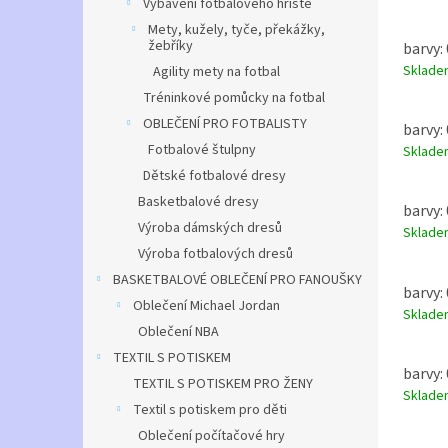
Vybavení fotbalového hřiště
Veliko
Mety, kužely, tyče, překážky,
a veli
žebříky
barvy: 
XXL.
Sklad
Agility mety na fotbal
Tréninkové pomůcky na fotbal
OBLEČENÍ PRO FOTBALISTY
barvy: 
Fotbalové štulpny
Sklad
Dětské fotbalové dresy
Basketbalové dresy
barvy: 
Výroba dámských dresů
Sklad
Výroba fotbalových dresů
BASKETBALOVÉ OBLEČENÍ PRO FANOUŠKY
barvy: 
Oblečení Michael Jordan
Sklad
Oblečení NBA
TEXTIL S POTISKEM
barvy: 
TEXTIL S POTISKEM PRO ŽENY
Sklad
Textil s potiskem pro děti
Oblečení počítačové hry