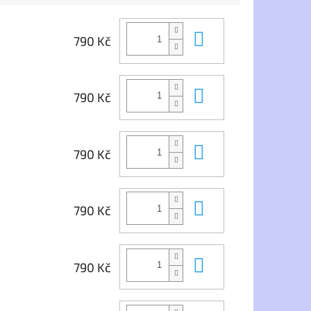
trénink, zápas s kamarády i
jako fanoušek na Nou Campu z
dětské od 116 do 158
obýváku.
i dospělé od S do
Do košíku
790 Kč
Co obsahuje balení:
Fotbalový dres FC
Do košíku
Barcelona - přední
790 Kč
strana + zadní strana s
potiskem
Ladící fotbalové
trenýrky se znakem FCB
Do košíku
790 Kč
Do košíku
790 Kč
Do košíku
790 Kč