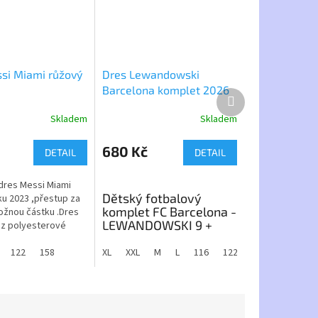
si Miami růžový
Dres Lewandowski
Barcelona komplet 2026
Další
produkt
Skladem
Skladem
Průměrné
hodnocení
produktu
680 Kč
DETAIL
DETAIL
je
5,0
dres Messi Miami
z
Dětský fotbalový
ku 2023 ,přestup za
5
komplet FC Barcelona -
ožnou částku .Dres
hvězdiček.
LEWANDOWSKI 9 +
 z polyesterové
trenky
řísadou změkčující
, která
122
146
158
152
158
164
XL
XXL
M
L
116
122
128
134
1
Buď jako Lewa! Originální
říjemnější nošení a
design domácího dresu FC
.
Barcelona pro sezónu 2025/26
v dětské velikosti. Ideální pro