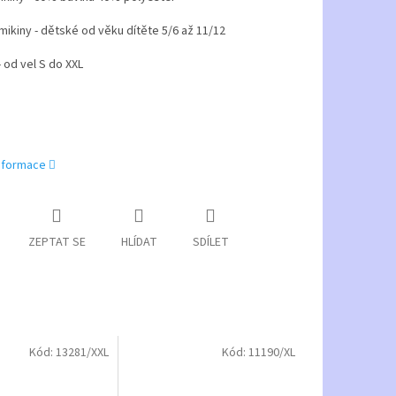
 mikiny - dětské od věku dítěte 5/6 až 11/12
 od vel S do XXL
informace
ZEPTAT SE
HLÍDAT
SDÍLET
Kód:
13281/XXL
Kód:
11190/XL