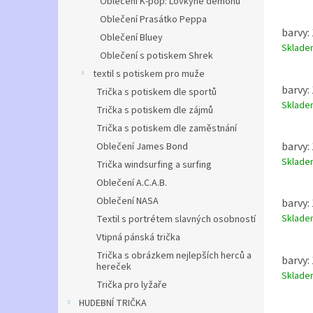
Oblečení K-pop: Lovkyně démonů
Oblečení Prasátko Peppa
barvy:
Oblečení Bluey
Sklad
Oblečení s potiskem Shrek
textil s potiskem pro muže
barvy:
Trička s potiskem dle sportů
Sklad
Trička s potiskem dle zájmů
Trička s potiskem dle zaměstnání
barvy: 
Oblečení James Bond
Sklad
Trička windsurfing a surfing
Oblečení A.C.A.B.
Oblečení NASA
barvy: 
Sklad
Textil s portrétem slavných osobností
Vtipná pánská trička
Trička s obrázkem nejlepších herců a
barvy: 
hereček
Sklad
Trička pro lyžaře
HUDEBNÍ TRIČKA