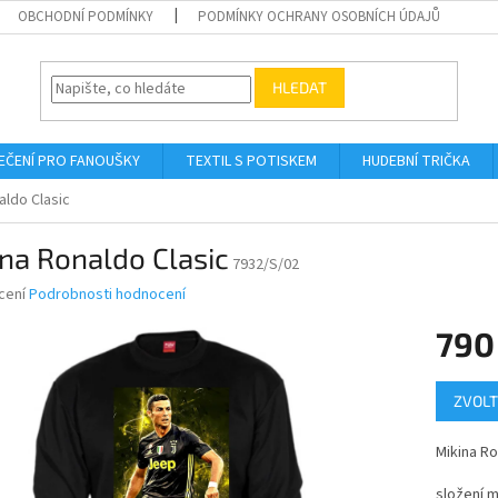
OBCHODNÍ PODMÍNKY
PODMÍNKY OCHRANY OSOBNÍCH ÚDAJŮ
HLEDAT
EČENÍ PRO FANOUŠKY
TEXTIL S POTISKEM
HUDEBNÍ TRIČKA
aldo Clasic
na Ronaldo Clasic
7932/S/02
né
cení
Podrobnosti hodnocení
ní
790
u
Měrná
ZVOLT
cena:
ek.
Mikina Ro
složení m