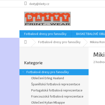
Přejít
dasty@dasty.cz
na
obsah
Fotbalové dresy pro fanoušky
BASKETBALOVÉ OBL
Domů
Fotbalové dresy pro fanoušky
Mikina Ron
P
Miki
o
Přeskočit
s
Průměr
2 hodno
Kategorie
kategorie
t
hodnoce
r
produkt
Fotbalové dresy pro fanoušky
a
je
Oblečení Erling Haaland
4,0
n
z
Španělská fotbalová reprezentace
n
5
í
Portugalská fotbalová reprezentace
hvězdič
p
Francouzská fotbalová reprezentace
a
Oblečení Kylian Mbappe