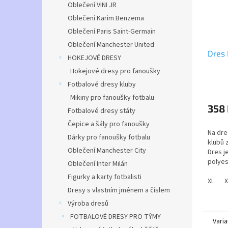
Oblečení VINI JR
Oblečení Karim Benzema
Oblečení Paris Saint-Germain
Oblečení Manchester United
Dres
HOKEJOVÉ DRESY
Hokejové dresy pro fanoušky
Fotbalové dresy kluby
Průmě
hodno
Mikiny pro fanoušky fotbalu
produ
358
Fotbalové dresy státy
je
Čepice a šály pro fanoušky
5,0
Na dre
z
Dárky pro fanoušky fotbalu
klubů 
5
Oblečení Manchester City
Dres j
hvězdi
polyes
Oblečení Inter Milán
přísad
Figurky a karty fotbalisti
Mesh,
XL
X
Dresy s vlastním jménem a číslem
umožňu
Výroba dresů
sporto
FOTBALOVÉ DRESY PRO TÝMY
při sl
Varia