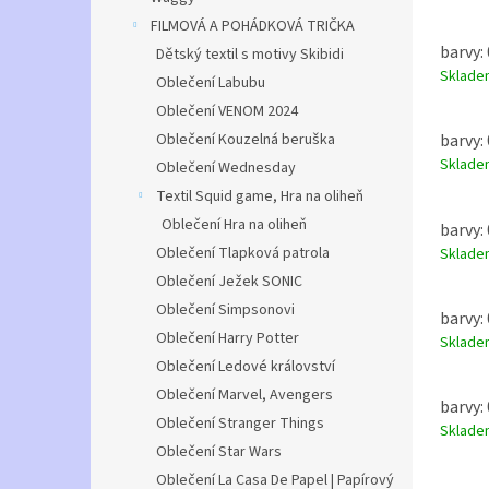
FILMOVÁ A POHÁDKOVÁ TRIČKA
barvy: 
Dětský textil s motivy Skibidi
Sklad
Oblečení Labubu
Oblečení VENOM 2024
Oblečení Kouzelná beruška
barvy: 
Sklad
Oblečení Wednesday
Textil Squid game, Hra na oliheň
Oblečení Hra na oliheň
barvy: 
Oblečení Tlapková patrola
Sklad
Oblečení Ježek SONIC
Oblečení Simpsonovi
barvy: 
Oblečení Harry Potter
Sklad
Oblečení Ledové království
Oblečení Marvel, Avengers
barvy: 
Oblečení Stranger Things
Sklad
Oblečení Star Wars
Oblečení La Casa De Papel | Papírový