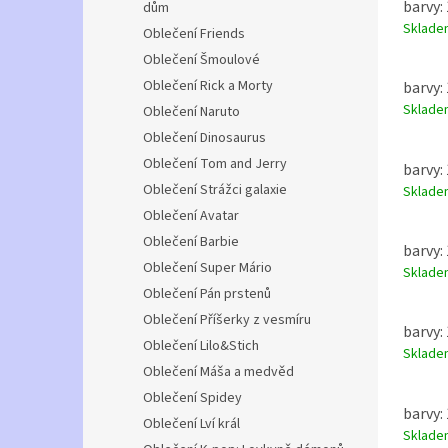
barvy:
dům
Sklad
Oblečení Friends
Oblečení Šmoulové
Oblečení Rick a Morty
barvy:
Sklad
Oblečení Naruto
Oblečení Dinosaurus
Oblečení Tom and Jerry
barvy:
Oblečení Strážci galaxie
Sklad
Oblečení Avatar
Oblečení Barbie
barvy:
Oblečení Super Mário
Sklad
Oblečení Pán prstenů
Oblečení Příšerky z vesmíru
barvy:
Oblečení Lilo&Stich
Sklad
Oblečení Máša a medvěd
Oblečení Spidey
barvy:
Oblečení Lví král
Sklad