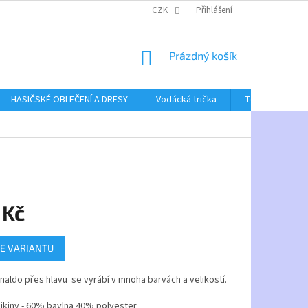
CZK
Přihlášení
NÁKUPNÍ
Prázdný košík
KOŠÍK
HASIČSKÉ OBLEČENÍ A DRESY
Vodácká trička
Textil bez poti
 Kč
E VARIANTU
naldo přes hlavu se vyrábí v mnoha barvách a velikostí.
ikiny - 60% bavlna 40% polyester