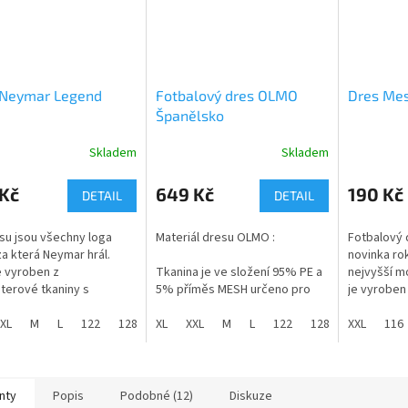
 Neymar Legend
Fotbalový dres OLMO
Dres Mes
Španělsko
Skladem
Skladem
rné
Průměrné
Průměrné
cení
hodnocení
hodnocení
ktu
produktu
produktu
 Kč
649 Kč
190 Kč
DETAIL
DETAIL
je
je
5,0
5,0
su jsou všechny loga
Materiál dresu OLMO :
Fotbalový 
z
z
za která Neymar hrál.
novinka ro
5
5
e vyroben z
Tkanina je ve složení 95% PE a
nejvyšší m
ček.
hvězdiček.
hvězdiček.
terové tkaniny s
5% příměs MESH určeno pro
je vyroben
ou změkčující látky
pohodlné nošení a propustnost
tkaniny s p
 která
XL
M
L
122
128
potu.
XL
134
XXL
140
M
146
L
152
122
158
128
164
látky Mesh
XXL
134
116
140
umožnuje p
je příjemnější nošení a
Dres OLMO Španělsko je
sportování
vání. Dres nosí Neymar
ikonickým kouskem, který
avnostních příležitostech.
reprezentuje ŠPANĚLSKOU
nty
Popis
Podobné (12)
Diskuze