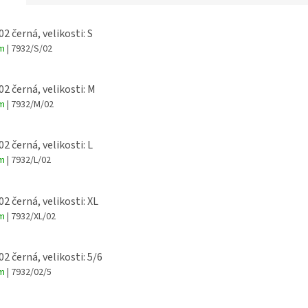
ZEM. Dres kombinuje tradiční
sti dětské od 116 do 158
styl s moderními
Velikosti 
kosti dospělé od S do
technologiemi.
a velikost
02 černá, velikosti: S
XXL.
em
| 7932/S/02
02 černá, velikosti: M
em
| 7932/M/02
02 černá, velikosti: L
em
| 7932/L/02
02 černá, velikosti: XL
em
| 7932/XL/02
02 černá, velikosti: 5/6
em
| 7932/02/5