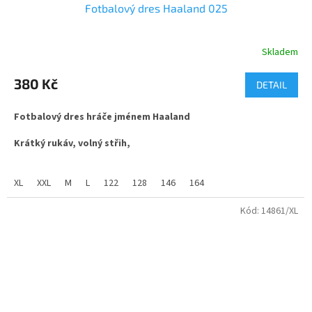
Fotbalový dres Haaland 025
Skladem
Průměrné
hodnocení
produktu
380 Kč
DETAIL
je
5,0
Fotbalový dres hráče jménem Haaland
z
5
Krátký rukáv, volný střih,
hvězdiček.
látka ve složení 100% polyester, jemný materiál s příměsí
změkčující látky mash. vhodné pro sport i běžné nošení.
XL
XXL
M
L
122
128
146
164
Dres Haalanda prodáváme ve 2 variantách.
Kód:
14861/XL