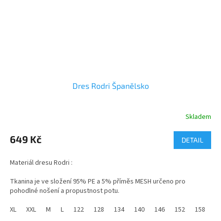
Dres Rodri Španělsko
Skladem
Průměrné
hodnocení
produktu
649 Kč
DETAIL
je
5,0
Materiál dresu Rodri :
z
5
Tkanina je ve složení 95% PE a 5% příměs MESH určeno pro
hvězdiček.
pohodlné nošení a propustnost potu.
Dres Rodri Španělsko je ikonickým kouskem, který reprezentuje
XL
XXL
M
L
122
128
134
140
146
152
158
1
anglický fotbalový klub. Dres kombinuje tradiční styl s moderními