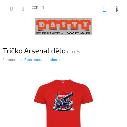
Přejít
NÁKUP
na
CZK
obsah
KOŠÍK
Tričko Arsenal dělo
13998/S
Průměrné
1 hodnocení
Podrobnosti hodnocení
hodnocení
produktu
je
5,0
z
5
hvězdiček.