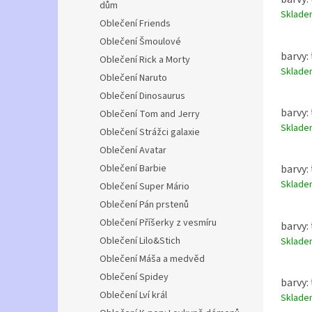
dům
Sklad
Oblečení Friends
Oblečení Šmoulové
barvy:
Oblečení Rick a Morty
Sklad
Oblečení Naruto
Oblečení Dinosaurus
barvy:
Oblečení Tom and Jerry
Sklad
Oblečení Strážci galaxie
Oblečení Avatar
Oblečení Barbie
barvy:
Sklad
Oblečení Super Mário
Oblečení Pán prstenů
Oblečení Příšerky z vesmíru
barvy:
Oblečení Lilo&Stich
Sklad
Oblečení Máša a medvěd
Oblečení Spidey
barvy:
Oblečení Lví král
Sklad