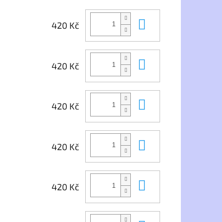
t energii, přírodu a
běžné nošení.
kovní dres zelený s
Do košíku
420 Kč
na zádech.
Do košíku
420 Kč
Do košíku
420 Kč
Do košíku
420 Kč
Do košíku
420 Kč