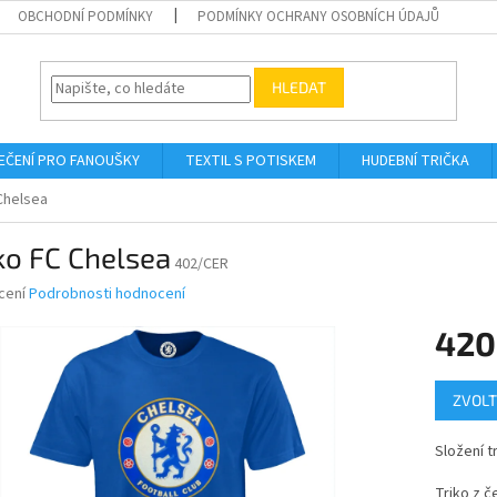
OBCHODNÍ PODMÍNKY
PODMÍNKY OCHRANY OSOBNÍCH ÚDAJŮ
HLEDAT
EČENÍ PRO FANOUŠKY
TEXTIL S POTISKEM
HUDEBNÍ TRIČKA
Chelsea
ko FC Chelsea
402/CER
né
cení
Podrobnosti hodnocení
ní
420
u
Měrná
ZVOLT
cena:
ek.
Složení t
Triko z č