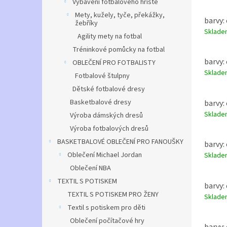
Vybavení fotbalového hřiště
Dres 
Mety, kužely, tyče, překážky,
ve 2 v
barvy: 
žebříky
Sklad
Agility mety na fotbal
Tréninkové pomůcky na fotbal
barvy: 
OBLEČENÍ PRO FOTBALISTY
Sklad
Fotbalové štulpny
Dětské fotbalové dresy
Basketbalové dresy
barvy: 
Sklad
Výroba dámských dresů
Výroba fotbalových dresů
BASKETBALOVÉ OBLEČENÍ PRO FANOUŠKY
barvy: 
Oblečení Michael Jordan
Sklad
Oblečení NBA
TEXTIL S POTISKEM
barvy: 
TEXTIL S POTISKEM PRO ŽENY
Sklad
Textil s potiskem pro děti
Oblečení počítačové hry
barvy: 