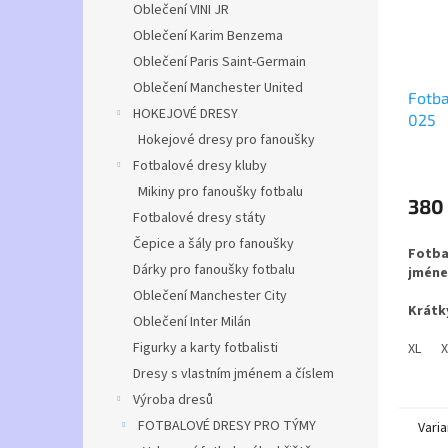
Oblečení VINI JR
Oblečení Karim Benzema
Oblečení Paris Saint-Germain
Oblečení Manchester United
Fotba
HOKEJOVÉ DRESY
025
Hokejové dresy pro fanoušky
Průmě
Fotbalové dresy kluby
hodno
Mikiny pro fanoušky fotbalu
produ
380
Fotbalové dresy státy
je
5,0
Čepice a šály pro fanoušky
Fotba
z
Dárky pro fanoušky fotbalu
jméne
5
hvězdi
Oblečení Manchester City
Krátký
Oblečení Inter Milán
Figurky a karty fotbalisti
látka 
XL
X
polye
Dresy s vlastním jménem a číslem
příměs
Výroba dresů
mash.
běžné
FOTBALOVÉ DRESY PRO TÝMY
Varia