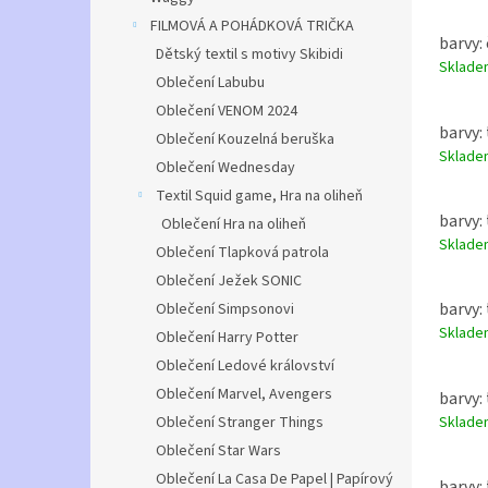
FILMOVÁ A POHÁDKOVÁ TRIČKA
barvy: 
Dětský textil s motivy Skibidi
Sklad
Oblečení Labubu
Oblečení VENOM 2024
barvy:
Oblečení Kouzelná beruška
Sklad
Oblečení Wednesday
Textil Squid game, Hra na oliheň
barvy:
Oblečení Hra na oliheň
Sklad
Oblečení Tlapková patrola
Oblečení Ježek SONIC
barvy:
Oblečení Simpsonovi
Sklad
Oblečení Harry Potter
Oblečení Ledové království
Oblečení Marvel, Avengers
barvy:
Sklad
Oblečení Stranger Things
Oblečení Star Wars
Oblečení La Casa De Papel | Papírový
barvy: