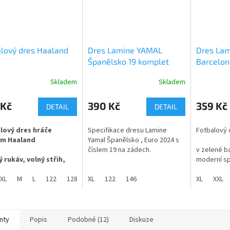
lový dres Haaland
Dres Lamine YAMAL
Dres Lam
Španělsko 19 komplet
Barcelon
Skladem
Skladem
rné
Průměrné
Průměrné
cení
hodnocení
hodnocení
ktu
produktu
produktu
 Kč
390 Kč
359 Kč
DETAIL
DETAIL
je
je
5,0
5,0
lový dres hráče
Specifikace dresu Lamine
Fotbalový 
z
z
m Haaland
Yamal Španělsko , Euro 2024 s
5
5
číslem 19 na zádech.
v zelené ba
ček.
hvězdiček.
hvězdiček.
 rukáv, volný střih,
moderní sp
Dres je včetně trenek. Samotný
navržený s
ve složení 100%
XL
M
L
122
128
dres koupíte zde
XL
146
122
164
146
a výkon. Dr
XL
XXL
ster, jemný materiál s
:
https://www.dastysport.cz/dres-
lehkého a
í změkčující látky
yamal-spanelsko-euro-2024/
materiálu,
 vhodné pro sport i
pot a zajiš
 nošení.
během hry.
nty
Popis
Podobné (12)
Diskuze
je výrazná