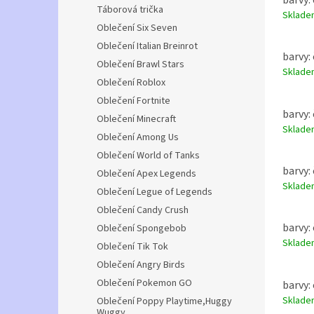
Táborová trička
Sklad
Oblečení Six Seven
Oblečení Italian Breinrot
barvy: 
Oblečení Brawl Stars
Sklad
Oblečení Roblox
Oblečení Fortnite
barvy: 
Oblečení Minecraft
Sklad
Oblečení Among Us
Oblečení World of Tanks
barvy: 
Oblečení Apex Legends
Sklad
Oblečení Legue of Legends
Oblečení Candy Crush
barvy: 
Oblečení Spongebob
Sklad
Oblečení Tik Tok
Oblečení Angry Birds
Oblečení Pokemon GO
barvy: 
Sklad
Oblečení Poppy Playtime,Huggy
Wuggy