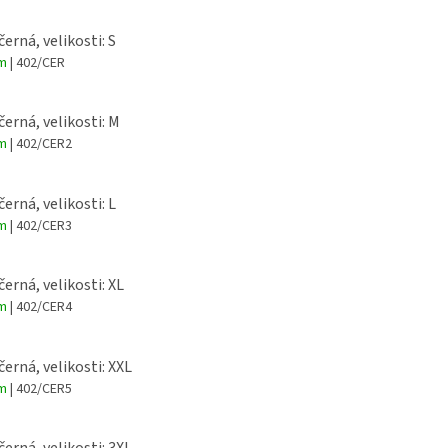
Haalanda prodáváme
symbolizova
ariantách.
vitalitu.
ven
černá, velikosti: S
dres bez
číslem 19 
em
| 402/CER
trenek
Úplet
:
Hladký
100%
černá, velikosti: M
Materiál
:
polyester
em
| 402/CER2
Gramáž
:
145g/m2
černá, velikosti: L
em
| 402/CER3
černá, velikosti: XL
em
| 402/CER4
černá, velikosti: XXL
em
| 402/CER5
černá, velikosti: 3XL