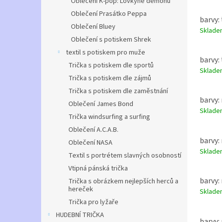
Oblečení K-pop: Lovkyně démonů
Oblečení Prasátko Peppa
barvy:
Oblečení Bluey
Sklad
Oblečení s potiskem Shrek
textil s potiskem pro muže
barvy:
Trička s potiskem dle sportů
Sklad
Trička s potiskem dle zájmů
Trička s potiskem dle zaměstnání
barvy: 
Oblečení James Bond
Sklad
Trička windsurfing a surfing
Oblečení A.C.A.B.
barvy: 
Oblečení NASA
Sklad
Textil s portrétem slavných osobností
Vtipná pánská trička
barvy: 
Trička s obrázkem nejlepších herců a
hereček
Sklad
Trička pro lyžaře
HUDEBNÍ TRIČKA
barvy: 