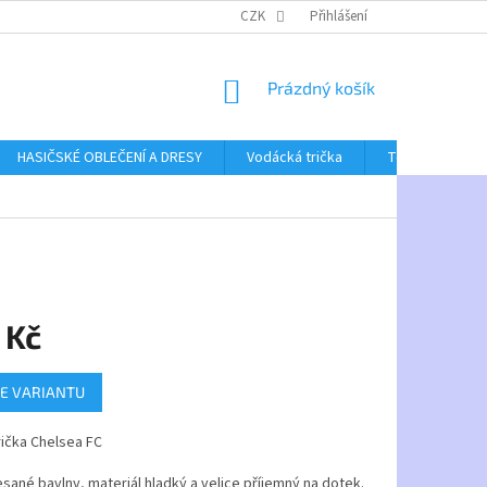
CZK
Přihlášení
NÁKUPNÍ
Prázdný košík
KOŠÍK
HASIČSKÉ OBLEČENÍ A DRESY
Vodácká trička
Textil bez poti
 Kč
E VARIANTU
rička Chelsea FC
esané bavlny, materiál hladký a velice příjemný na dotek.