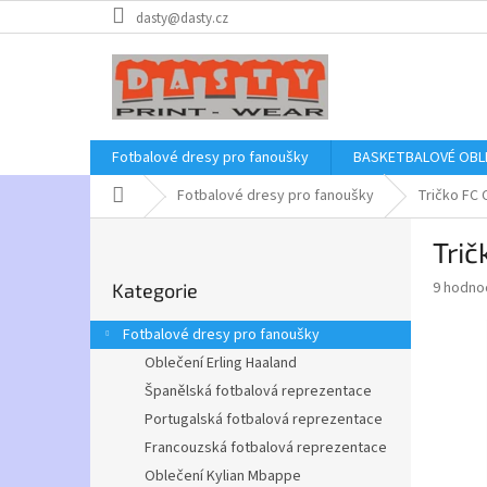
Přejít
dasty@dasty.cz
na
obsah
Fotbalové dresy pro fanoušky
BASKETBALOVÉ OBL
Domů
Fotbalové dresy pro fanoušky
Tričko FC 
P
Trič
o
Přeskočit
s
Průměr
9 hodno
Kategorie
kategorie
t
hodnoce
r
produkt
Fotbalové dresy pro fanoušky
a
je
Oblečení Erling Haaland
3,9
n
z
Španělská fotbalová reprezentace
n
5
í
Portugalská fotbalová reprezentace
hvězdič
p
Francouzská fotbalová reprezentace
a
Oblečení Kylian Mbappe