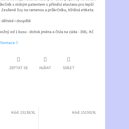
ůkrčník s nízkým patentem s příměsí elastanu pro lepší
 Zesílené švy na ramenou a průkrčníku, tištěná etiketa.
 - dětské i dospělé
možný od 1 kusu - dotisk jména a čísla na záda - 300,- Kč
informace
ZEPTAT SE
HLÍDAT
SDÍLET
Kód:
15138/XL
Kód:
15150/XL