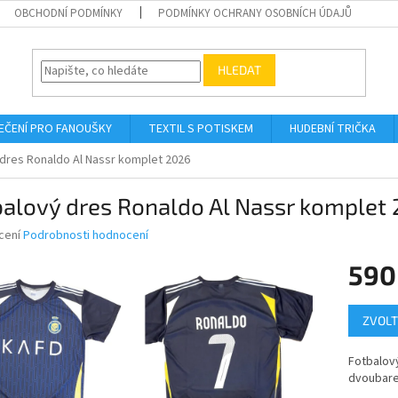
OBCHODNÍ PODMÍNKY
PODMÍNKY OCHRANY OSOBNÍCH ÚDAJŮ
HLEDAT
EČENÍ PRO FANOUŠKY
TEXTIL S POTISKEM
HUDEBNÍ TRIČKA
dres Ronaldo Al Nassr komplet 2026
balový dres Ronaldo Al Nassr komplet
né
cení
Podrobnosti hodnocení
ní
590
u
Měrná
ZVOLT
cena:
ek.
Fotbalov
dvoubare