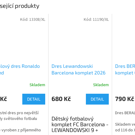
sející produkty
Kód:
13308/XL
Kód:
11190/XL
lový dres Ronaldo
Dres Lewandowski
Dres BE
nd
Barcelona komplet 2026
komplet 
Skladem
Skladem
rné
Průměrné
Průměrné
cení
hodnocení
hodnocení
ktu
produktu
produktu
 Kč
680 Kč
790 Kč
DETAIL
DETAIL
je
je
5,0
5,0
stní dres pro největší
Dres BERA
z
z
Dětský fotbalový
y světového fotbalu
5
5
komplet FC Barcelona -
Skladem ve
ček.
hvězdiček.
hvězdiček.
LEWANDOWSKI 9 +
e vyroben z příjemného
od 116 do 