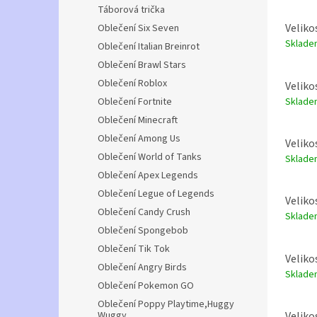
Táborová trička
Veliko
Oblečení Six Seven
Sklad
Oblečení Italian Breinrot
Oblečení Brawl Stars
Oblečení Roblox
Veliko
Sklad
Oblečení Fortnite
Oblečení Minecraft
Oblečení Among Us
Veliko
Oblečení World of Tanks
Sklad
Oblečení Apex Legends
Oblečení Legue of Legends
Veliko
Oblečení Candy Crush
Sklad
Oblečení Spongebob
Oblečení Tik Tok
Veliko
Oblečení Angry Birds
Sklad
Oblečení Pokemon GO
Oblečení Poppy Playtime,Huggy
Wuggy
Veliko