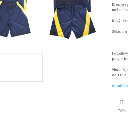
Dres je v
nošení ta
Nový dre
Skladem 
Fotbalový
polyester
Vhodné ja
od 116 d 
Detailní 
TISK