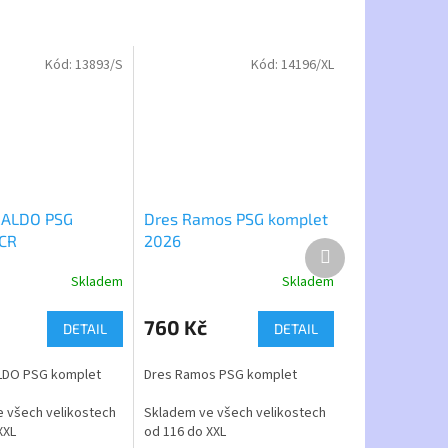
Kód:
13893/S
Kód:
14196/XL
RALDO PSG
Dres Ramos PSG komplet
CR
2026
Další
produkt
Skladem
Skladem
Průměrné
hodnocení
produktu
760 Kč
DETAIL
DETAIL
je
5,0
LDO PSG komplet
Dres Ramos PSG komplet
z
5
 všech velikostech
Skladem ve všech velikostech
hvězdiček.
XXL
od 116 do XXL