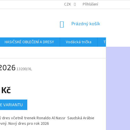
CZK
Přihlášení
NÁKUPNÍ
Prázdný košík
KOŠÍK
HASIČSKÉ OBLEČENÍ A DRESY
Vodácká trička
Textil bez poti
 2026
13200/XL
 Kč
E VARIANTU
ý dres včetně trenek Ronaldo Al Nassr Saudská Arábie
vný. Nový dres pro rok 2026