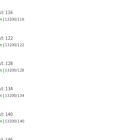
st: 116
em
| 13200/116
st: 122
em
| 13200/122
st: 128
em
| 13200/128
st: 134
em
| 13200/134
st: 140
em
| 13200/140
st: 146