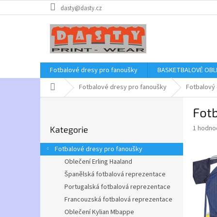
Přejít
dasty@dasty.cz
na
obsah
Fotbalové dresy pro fanoušky
BASKETBALOVÉ OBL
Domů
Fotbalové dresy pro fanoušky
Fotbalový 
P
Fot
o
Přeskočit
s
Průměr
1 hodno
Kategorie
kategorie
t
hodnoce
r
produkt
Fotbalové dresy pro fanoušky
a
je
Oblečení Erling Haaland
5,0
n
z
Španělská fotbalová reprezentace
n
5
í
Portugalská fotbalová reprezentace
hvězdič
p
Francouzská fotbalová reprezentace
a
Oblečení Kylian Mbappe