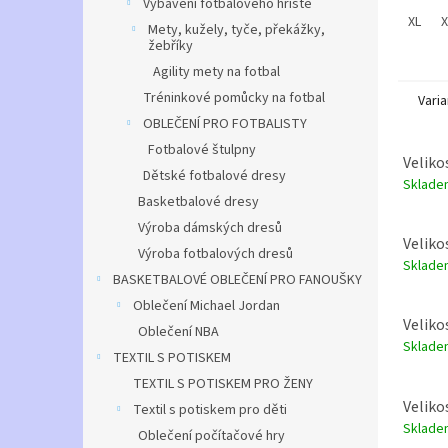
materi
Vybavení fotbalového hřiště
běžné 
XL
X
Mety, kužely, tyče, překážky,
žebříky
- Fotb
Agility mety na fotbal
Legend
Tréninkové pomůcky na fotbal
atleti
Varia
RONALD
OBLEČENÍ PRO FOTBALISTY
Lehký 
Fotbalové štulpny
techno
Veliko
ideální
Dětské fotbalové dresy
Sklad
fanouš
Basketbalové dresy
Výroba dámských dresů
Sklade
Veliko
od 116
Výroba fotbalových dresů
Sklad
BASKETBALOVÉ OBLEČENÍ PRO FANOUŠKY
Oblečení Michael Jordan
Veliko
Oblečení NBA
Sklad
TEXTIL S POTISKEM
TEXTIL S POTISKEM PRO ŽENY
Velikos
Textil s potiskem pro děti
Sklad
Oblečení počítačové hry