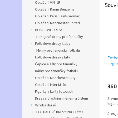
Oblečení VINI JR
Souvi
Oblečení Karim Benzema
Oblečení Paris Saint-Germain
Oblečení Manchester United
HOKEJOVÉ DRESY
Hokejové dresy pro fanoušky
Fotbalové dresy kluby
Mikiny pro fanoušky fotbalu
Fotbalové dresy státy
Fotba
Lege
Čepice a šály pro fanoušky
Dárky pro fanoušky fotbalu
Průmě
Oblečení Manchester City
hodno
Oblečení Inter Milán
produ
360
je
Figurky a karty fotbalisti
5,0
Dresy s vlastním jménem a číslem
Slavno
z
legend
5
Výroba dresů
hvězdi
FOTBALOVÉ DRESY PRO TÝMY
Dres j