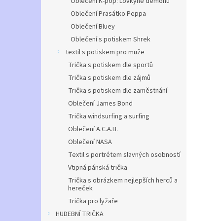
Oblečení K-pop: Lovkyně démonů
Oblečení Prasátko Peppa
Oblečení Bluey
Oblečení s potiskem Shrek
textil s potiskem pro muže
Trička s potiskem dle sportů
Trička s potiskem dle zájmů
Trička s potiskem dle zaměstnání
Oblečení James Bond
Trička windsurfing a surfing
Oblečení A.C.A.B.
Oblečení NASA
Textil s portrétem slavných osobností
Vtipná pánská trička
Trička s obrázkem nejlepších herců a
hereček
Trička pro lyžaře
HUDEBNÍ TRIČKA