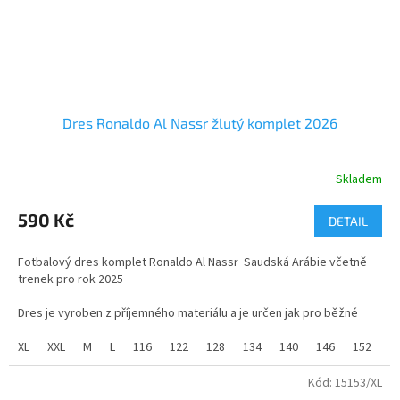
Dres Ronaldo Al Nassr žlutý komplet 2026
Skladem
Průměrné
hodnocení
produktu
590 Kč
DETAIL
je
5,0
Fotbalový dres komplet Ronaldo Al Nassr Saudská Arábie včetně
z
trenek pro rok 2025
5
hvězdiček.
Dres je vyroben z příjemného materiálu a je určen jak pro běžné
nošení tak pro sport.
XL
XXL
M
L
116
122
128
134
140
146
152
1
Nový dres komplet pro rok 2025
Kód:
15153/XL
Skladem ve všech velikostech od 116 do XXL