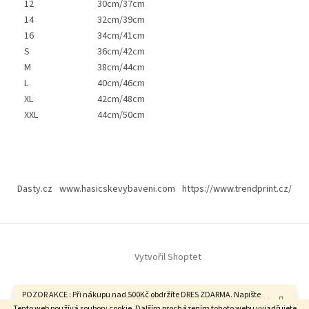
12
30cm/37cm
14
32cm/39cm
16
34cm/41cm
S
36cm/42cm
M
38cm/44cm
L
40cm/46cm
XL
42cm/48cm
XXL
44cm/50cm
Z
á
Dasty.cz
www.hasicskevybaveni.com
https://www.trendprint.cz/
p
a
t
í
Vytvořil Shoptet
POZOR AKCE : Při nákupu nad 500Kč obdržíte DRES ZDARMA. Napište
Copyright 2026
DASTYSPORT
. Všechna práva vyhrazena.
velikost do poznámky v závěrečném kroku objednávky. FAJN DEN.
Tento web používá soubory cookie. Dalším procházením tohoto webu vyjadřujete