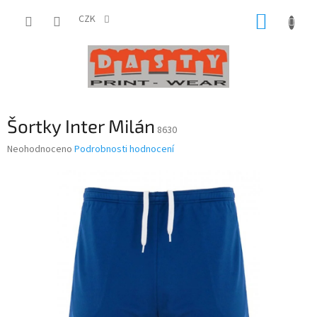
Přejít
NÁKUP
na
CZK
obsah
KOŠÍK
Šortky Inter Milán
8630
Průměrné
Neohodnoceno
Podrobnosti hodnocení
hodnocení
produktu
je
0,0
z
5
hvězdiček.