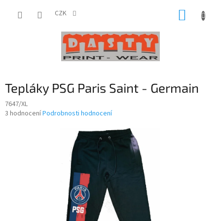
Přejít
NÁKUP
na
CZK
obsah
KOŠÍK
Tepláky PSG Paris Saint - Germain
7647/XL
Průměrné
3 hodnocení
Podrobnosti hodnocení
hodnocení
produktu
je
4,7
z
5
hvězdiček.