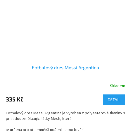
Fotbalový dres Messi Argentina
Skladem
Průměrné
hodnocení
produktu
335 Kč
DETAIL
je
3,0
Fotbalový dres Messi Argentina je vyroben z polyesterové tkaniny s
z
přísadou změkčující látky Mesh, která
5
hvězdiček.
je určená pro příjemnější nošení a sportování.