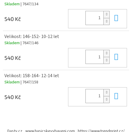
Skladem
| 7647/134
Do 
540 Kč
Velikost: 146-152- 10-12 let
Skladem
| 7647/146
Do 
540 Kč
Velikost: 158-164- 12-14 let
Skladem
| 7647/158
Do 
540 Kč
Z
á
Dasty.cz
www.hasicskevybaveni.com
https://www.trendprint.cz/