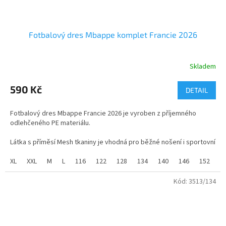
Fotbalový dres Mbappe komplet Francie 2026
Skladem
590 Kč
DETAIL
Fotbalový dres Mbappe Francie 2026 je vyroben z příjemného
odlehčeného PE materiálu.
Látka s příměsí Mesh tkaniny je vhodná pro běžné nošení i sportovní
aktivity.
XL
XXL
M
L
116
122
128
134
140
146
152
1
Komplet dodáváme včetně trenek.
Kód:
3513/134
Dětské velikosti od 116 do 158.
Dospělé velikosti od 164 do XXL.