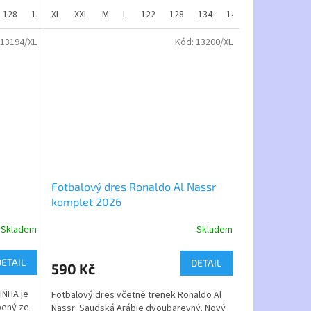
jak pro
příměsy
128
134
umožňuje příjemnější nošení a sportování.
XL
140
XXL
146
M
152
L
122
158
128
164
134
140
146
152
ě je
Dres nosí Neymar při slavnostních
příležitostech.
13194/XL
Kód:
13200/XL
Velikosti dětské od 116 do 158 a velikosti
dospělé od S do XXL.
Fotbalový dres Ronaldo Al Nassr
komplet 2026
Skladem
Skladem
Průměrné
hodnocení
produktu
DETAIL
DETAIL
590 Kč
je
5,0
INHA je
Fotbalový dres včetně trenek Ronaldo Al
z
bený ze
Nassr Saudská Arábie dvoubarevný. Nový
5