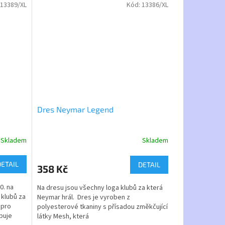
Fotbalový dres FC Barcelona je vyroben ze
13389/XL
Kód:
13386/XL
100% polyesteru s příměsí změkčujícího
materiálu MESH.
Vhodné jako dárek pro školáka nebo
kamaráda z dětství. Jméno a číslo nám
napište v závěrečném kroku objednávky,
nebo napište na e-mail dasty@dasty.cz
Dres Neymar Legend
Skladem
Skladem
Průměrné
hodnocení
produktu
DETAIL
DETAIL
358 Kč
je
5,0
0. na
Na dresu jsou všechny loga klubů za která
z
 klubů za
Neymar hrál. Dres je vyroben z
5
 pro
polyesterové tkaniny s přísadou změkčující
hvězdiček.
puje
látky Mesh, která