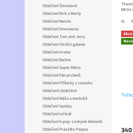
Tkanin
hvězdi
Oblečení Šmoulové
MESH u
Oblečení Rick a Morty
propus
XL
X
Oblečení Naruto
Vyrobe
Oblečení Dinosaurus
materi
Akce
Oblečení Tom and Jerry
pro zá
Novi
Oblečení Strážci galaxie
Oblečení Avatar
Oblečení Barbie
Oblečení Super Mário
Oblečení Pán prstenů
Oblečení Příšerky z vesmíru
Oblečení Lilo&Stich
Tričk
Oblečení Máša a medvěd
Oblečení Spidey
Oblečení Lví král
Průmě
hodno
Oblečení K-pop: Lovkyně démonů
produ
340
Oblečení Prasátko Peppa
je