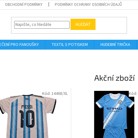
OBCHODNÍ PODMÍNKY
PODMÍNKY OCHRANY OSOBNÍCH ÚDAJŮ
HLEDAT
EČENÍ PRO FANOUŠKY
TEXTIL S POTISKEM
HUDEBNÍ TRIČKA
Akční zboží
Kód:
14468/XL
Kód: