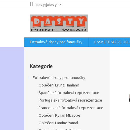
Přejít
dasty@dasty.cz
na
obsah
Fotbalové dresy pro fanoušky
BASKETBALOVÉ OBL
V
P
o
í
Přeskočit
s
t
Kategorie
kategorie
t
e
r
Fotbalové dresy pro fanoušky
a
j
Oblečení Erling Haaland
n
t
Španělská fotbalová reprezentace
n
e
í
Portugalská fotbalová reprezentace
v
p
Francouzská fotbalová reprezentace
a
n
Oblečení Kylian Mbappe
n
a
Oblečení Lamine Yamal
e