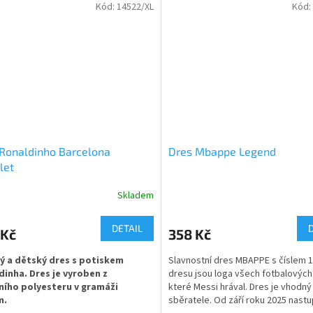
Í :
od 116 až po XXL.
Kód:
14522/XL
Kód:
polyester s příměsí MESH který má
l celý dres odlehčit a zpříjemnit tím
nošení.
ti - dětské - 128 až 164
sti - pánské - M až XXL
Ronaldinho Barcelona
Dres Mbappe Legend
 jako dárek pro děti k narozeninám,
let
a Vánoce.
Skladem
rné
Průměrné
cení
hodnocení
ktu
produktu
DETAIL
 Kč
358 Kč
je
5,0
ý a dětský dres s potiskem
Slavnostní dres MBAPPE s číslem 1
z
dinha. Dres je vyroben z
dresu jsou loga všech fotbalových
5
tního polyesteru v gramáži
které Messi hrával. Dres je vhodný
ček.
hvězdiček.
m.
sběratele. Od září roku 2025 nastu