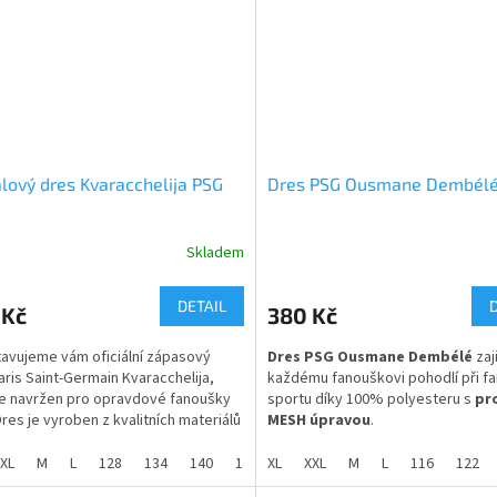
velikosti pánské - od S do XXL
i sportu ,tak při běžném nošení.
 velikosti dresu Španělsko 4 až 16
 velikosti dresu - S až XXL
lový dres Kvaracchelija PSG
Dres PSG Ousmane Dembél
Skladem
rné
Průměrné
cení
hodnocení
ktu
produktu
DETAIL
 Kč
380 Kč
je
5,0
avujeme vám oficiální zápasový
Dres PSG Ousmane Dembélé
zaji
z
aris Saint-Germain Kvaracchelija,
každému fanouškovi pohodlí při fa
5
je navržen pro opravdové fanoušky
sportu díky 100% polyesteru s
pr
ček.
hvězdiček.
Dres je vyroben z kvalitních materiálů
MESH úpravou
.
zí maximální pohodlí a výkonnost
zápasů a tréninků
Pro fanoušky Paris Saint-Germain
XL
M
L
128
134
140
146
XL
152
XXL
158
M
164
L
116
122
tento dres skladem ve všech veli