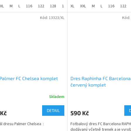
Mbappe s číslem 10. Dres je určen 
iál - 100% polyester
sport tak pro běžné nošení . Díky 
XL
M
L
116
122
128
134
XL
140
XXL
146
M
152
L
116
158
122
164
která se přidává do látky při výrob
umožněno příjemné nošení.
Kód:
13323/XL
Kód:
Materiál - 100% PE
Palmer FC Chelsea komplet
Dres Raphinha FC Barcelona
červený komplet
Skladem
rné
Průměrné
cení
hodnocení
ktu
produktu
DETAIL
 Kč
590 Kč
je
5,0
ál dresu Palmer Chelsea :
Fotbalový dres FC Barcelona RAPH
z
dodávaný včetně trenek a je vyro
5