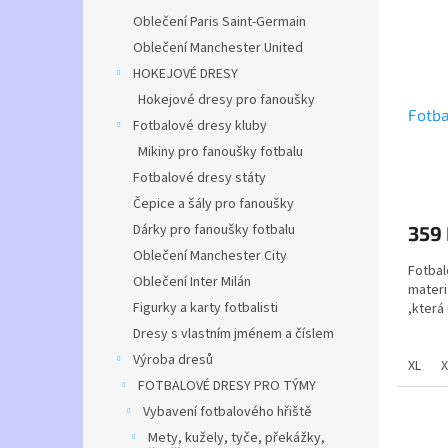
Oblečení Paris Saint-Germain
Oblečení Manchester United
HOKEJOVÉ DRESY
Hokejové dresy pro fanoušky
Fotba
Fotbalové dresy kluby
Mikiny pro fanoušky fotbalu
Fotbalové dresy státy
Průmě
hodno
Čepice a šály pro fanoušky
produ
Dárky pro fanoušky fotbalu
359
je
5,0
Oblečení Manchester City
Fotbal
z
Oblečení Inter Milán
materi
5
Figurky a karty fotbalisti
,která
hvězdi
Dresy s vlastním jménem a číslem
Fotba
Výroba dresů
fotbal
XL
X
světě 
FOTBALOVÉ DRESY PRO TÝMY
svému 
Vybavení fotbalového hřiště
Mety, kužely, tyče, překážky,
Dres P