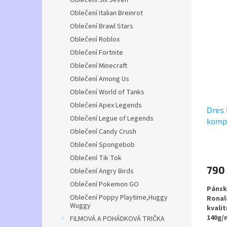
Oblečení Six Seven
SLOŽEN
Oblečení Italian Breinrot
100 % 
Oblečení Brawl Stars
za úko
Oblečení Roblox
běžné 
Oblečení Fortnite
Velikos
Oblečení Minecraft
Oblečení Among Us
Veliko
Oblečení World of Tanks
Oblečení Apex Legends
Dres 
Oblečení Legue of Legends
Vhodné
komp
nebo n
Oblečení Candy Crush
Průmě
Oblečení Spongebob
hodno
Oblečení Tik Tok
produ
790
Oblečení Angry Birds
je
5,0
Oblečení Pokemon GO
Pánsk
z
Oblečení Poppy Playtime,Huggy
Ronal
5
Wuggy
kvali
hvězdi
140g/
FILMOVÁ A POHÁDKOVÁ TRIČKA