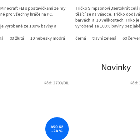
5,0
 Minecraft FEI s postavičkami ze hry
Tričko Simpsonovi ,tentokrát celá
z
ené pro všechny hráče na PC.
těšící se na Vánoce. Tričko dodáv
5
barvách a 10 velikostech. Triko je
ček.
hvězdiček.
 je vyrobené ze 100% bavlny a
vyrobené ze 100% bavlny bez jaké
me ho ve velikostech:
přísady umělých vláken.
ná
03 žlutá
10 nebesky modrá
12 tyrkysová
černá
travní zelená
43 sytě modrá
60 červe
44
 OD 5 LET DO VEL M
Ano bavlna je trochu dražší , ale c
vyváží pohodlné nošení, dobrý stř
 trička Minecraft - 160g
stálobarevnost.
Novinky
Velikosti - dětské i dospělé
Materiál - 100% bavlna
Kód:
2703/BIL
Kód:
450 Kč
–24 %