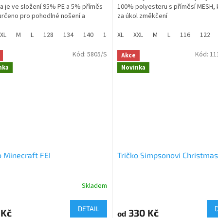
a je ve složení 95% PE a 5% příměs
100% polyesteru s příměsí MESH, 
ček.
hvězdiček.
rčeno pro pohodlné nošení a
za úkol změkčení
tnost potu.
tkaniny. Jedná se o domácí dres v
XL
M
L
128
134
140
146
XL
152
XXL
158
M
164
L
116
122
n z vysoce kvalitního, prodyšného
trenek .
álu, je dres Palmer Chelsea ideální
Kód:
5805/S
Kód:
11
Akce
pasy i každodenní nošení.
Dres dodáváme jak v dětských tak
nka
Novinka
dospělých velikostech.
o Minecraft FEI
Tričko Simpsonovi Christmas
Skladem
rné
Průměrné
cení
hodnocení
ktu
produktu
DETAIL
 Kč
330 Kč
od
je