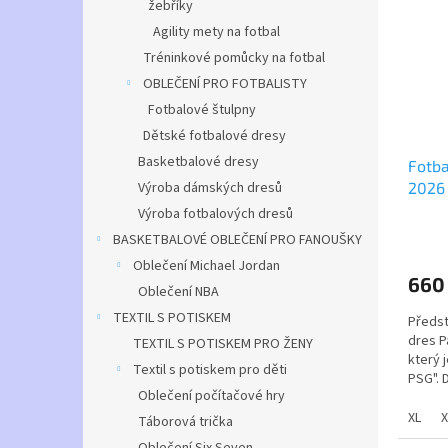
žebříky
jak př
Agility mety na fotbal
Tréninkové pomůcky na fotbal
Dětské
OBLEČENÍ PRO FOTBALISTY
let
Fotbalové štulpny
Pánské
Dětské fotbalové dresy
Basketbalové dresy
Fotba
2026
Výroba dámských dresů
Výroba fotbalových dresů
Průmě
BASKETBALOVÉ OBLEČENÍ PRO FANOUŠKY
hodno
Oblečení Michael Jordan
produ
660
je
Oblečení NBA
5,0
TEXTIL S POTISKEM
Předst
z
dres P
TEXTIL S POTISKEM PRO ŽENY
5
který 
hvězdi
Textil s potiskem pro děti
PSG". 
Oblečení počítačové hry
a nabí
během 
XL
X
Táborová trička