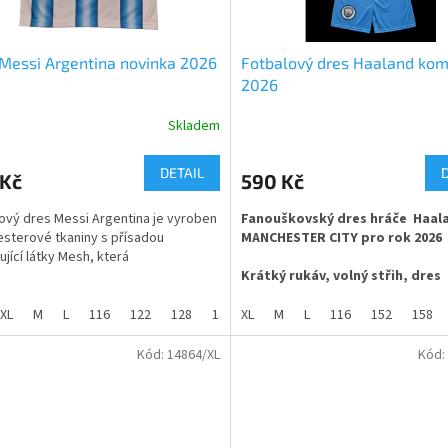
Messi Argentina novinka 2026
Fotbalový dres Haaland kom
2026
Skladem
rné
Průměrné
cení
hodnocení
ktu
produktu
DETAIL
 Kč
590 Kč
je
4,5
ový dres Messi Argentina je vyroben
Fanouškovský dres hráče Haal
z
esterové tkaniny s přísadou
MANCHESTER CITY pro rok 2026
5
jící látky Mesh, která
ček.
hvězdiček.
Krátký rukáv, volný střih, dres
ená pro příjemnější nošení a
dodáváme včetně trenek
vání.
XL
M
L
116
122
128
134
XL
140
M
146
L
116
152
152
158
158
164
látka ve složení 100% polyester
sti dětské od 116 do 158 a velikosti
materiál s příměsí změkčující l
Kód:
14864/XL
Kód:
é od S do XXL.
COOL, vhodné pro sport i běžné