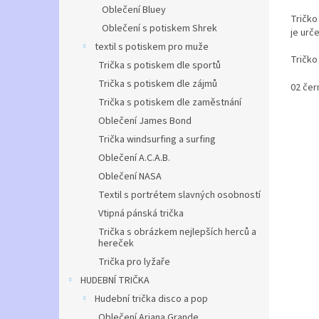
5,0
Oblečení Bluey
Tričko
z
Oblečení s potiskem Shrek
je urč
5
textil s potiskem pro muže
hvězdi
Tričko
Trička s potiskem dle sportů
dodává
Trička s potiskem dle zájmů
02 čer
DĚTSKÉ
Trička s potiskem dle zaměstnání
Oblečení James Bond
gramáž
Trička windsurfing a surfing
Oblečení A.C.A.B.
Oblečení NASA
Textil s portrétem slavných osobností
Vtipná pánská trička
Trička s obrázkem nejlepších herců a
hereček
Trička pro lyžaře
HUDEBNÍ TRIČKA
Hudební trička disco a pop
Oblečení Ariana Grande