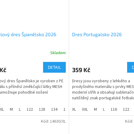
lový dres Španělsko 2026
Dres Portugalsko 2026
Skladem
rné
cení
ktu
DETAIL
 Kč
359 Kč
ový dres Španělsko je vyroben z PE
Dresy jsou vyrobeny z lehkého a
álu s příměsí změkčující látky MESH
prodyšného materiálu s prvky MES
 umožnuje pohodlné nošení
moderní střih a obsahují sublimač
ček.
natištěný znak portugalské fotbal
lový dres
Španělsko národní
reprezentace.
ový tým
patří mezi nejikoničtější na
XL
M
L
122
128
134
140
XL
146
XXL
152
M
158
L
116
164
122
a je snadno rozpoznatelný díky
100% PE
tradičnímu designu a barvám.
Kód:
14630/XL
Kód:
velikosti - dětské od 122 do 158
ortugalsko 2026