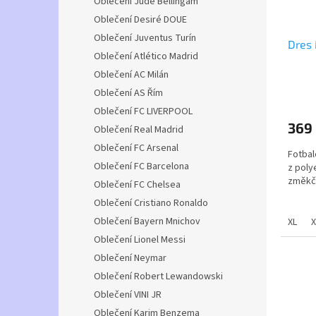
š
Oblečení Jude Bellingam
l
Oblečení Desiré DOUE
e
Oblečení Juventus Turín
m
Dres 
Oblečení Atlético Madrid
o
Oblečení AC Milán
b
Průmě
Oblečení AS Řím
c
hodno
Oblečení FC LIVERPOOL
produ
h
369
Oblečení Real Madrid
je
o
5,0
Oblečení FC Arsenal
Fotbal
z
d
Oblečení FC Barcelona
z poly
5
ě
změkču
hvězdi
Oblečení FC Chelsea
Oblečení Cristiano Ronaldo
je urč
Oblečení Bayern Mnichov
sporto
XL
X
Oblečení Lionel Messi
Veliko
Oblečení Neymar
dospěl
Oblečení Robert Lewandowski
Oblečení VINI JR
Oblečení Karim Benzema