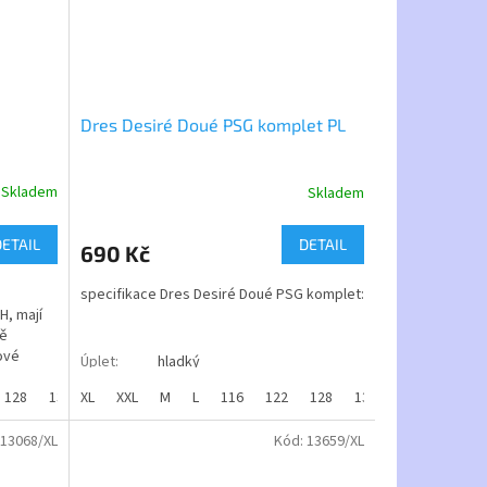
Dres Desiré Doué PSG komplet PL
Skladem
Skladem
Průměrné
hodnocení
produktu
DETAIL
DETAIL
690 Kč
je
3,5
specifikace Dres Desiré Doué PSG komplet:
z
H, mají
5
ně
hvězdiček.
ové
Úplet
:
hladký
Materiál
:
100% polyester
128
134
XL
140
XXL
146
M
152
L
116
158
122
164
128
134
140
146
Gramáž
:
145g/m2
13068/XL
Kód:
13659/XL