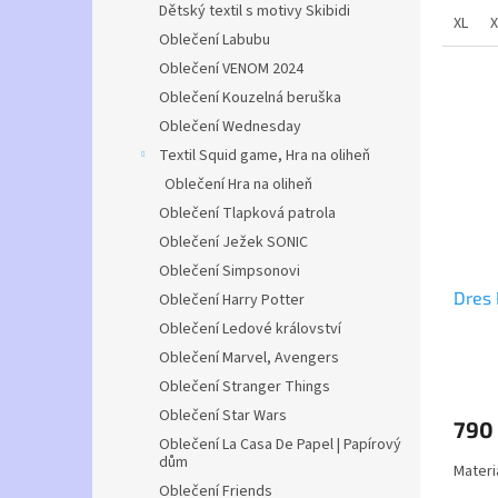
Dětský textil s motivy Skibidi
Mater
XL
X
Oblečení Labubu
Oblečení VENOM 2024
Oblečení Kouzelná beruška
Oblečení Wednesday
Textil Squid game, Hra na oliheň
Oblečení Hra na oliheň
Oblečení Tlapková patrola
Oblečení Ježek SONIC
Oblečení Simpsonovi
Dres 
Oblečení Harry Potter
Oblečení Ledové království
Oblečení Marvel, Avengers
Průmě
Oblečení Stranger Things
hodno
produ
Oblečení Star Wars
790
je
Oblečení La Casa De Papel | Papírový
3,2
dům
Materi
z
Oblečení Friends
5