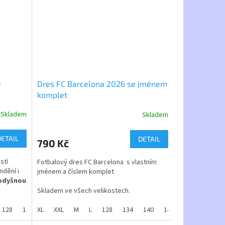
é
Dres FC Barcelona 2026 se jménem
komplet
Skladem
Skladem
Průměrné
hodnocení
produktu
DETAIL
DETAIL
790 Kč
je
4,0
stí
Fotbalový dres FC Barcelona s vlastním
z
ndění i
jménem a číslem komplet
5
odyšnou
hvězdiček.
Skladem ve všech velikostech.
 máme
128
134
velikosti 128 až XXL
XL
140
XXL
146
M
152
L
128
158
134
164
140
146
152
158
kostech