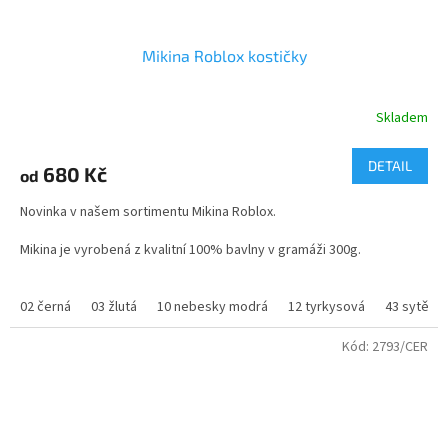
Mikina Roblox kostičky
Skladem
Průměrné
hodnocení
produktu
DETAIL
680 Kč
od
je
4,4
Novinka v našem sortimentu Mikina Roblox.
z
5
Mikina je vyrobená z kvalitní 100% bavlny v gramáži 300g.
hvězdiček.
Velikosti si můžete vybrat jak dětské od 122 do 164, tak dospělé
02 černá
03 žlutá
10 nebesky modrá
12 tyrkysová
43 sytě m
od velikosti S do XXL. Mikinu můžete doplnit tričkem
Roblox
https://www.dastysport.cz/tricko-roblox/
Kód:
2793/CER