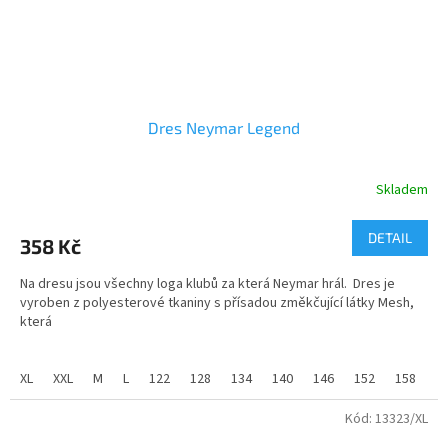
Dres Neymar Legend
Skladem
Průměrné
hodnocení
produktu
DETAIL
358 Kč
je
5,0
Na dresu jsou všechny loga klubů za která Neymar hrál. Dres je
z
vyroben z polyesterové tkaniny s přísadou změkčující látky Mesh,
5
která
hvězdiček.
umožňuje příjemnější nošení a sportování. Dres nosí Neymar při
slavnostních příležitostech.
XL
XXL
M
L
122
128
134
140
146
152
158
1
Velikosti dětské od 116 do 158 a velikosti dospělé od S do XXL.
Kód:
13323/XL