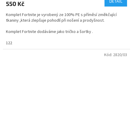
DETAIL
550 Kč
je
4,2
Komplet Fortnite je vyrobený ze 100% PE s příměsí změkčující
z
tkaniny ,která zlepšuje pohodlí při nošení a prodyšnost.
5
hvězdiček.
Komplet Fortnite dodáváme jako tričko a šortky .
velikosti kompletu od - 116 do M
122
Kód:
2820/03