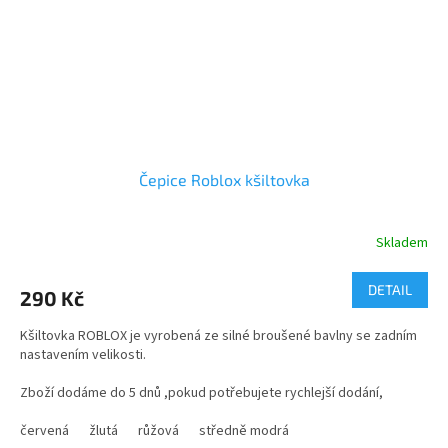
Čepice Roblox kšiltovka
Skladem
Průměrné
hodnocení
produktu
DETAIL
290 Kč
je
3,7
Kšiltovka ROBLOX je vyrobená ze silné broušené bavlny se zadním
z
nastavením velikosti.
5
hvězdiček.
Zboží dodáme do 5 dnů ,pokud potřebujete rychlejší dodání,
neváhejte napsat do poznámky
červená
žlutá
růžová
středně modrá