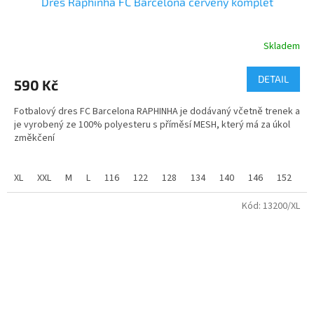
Dres Raphinha FC Barcelona červený komplet
Skladem
Průměrné
hodnocení
produktu
DETAIL
590 Kč
je
5,0
Fotbalový dres FC Barcelona RAPHINHA je dodávaný včetně trenek a
z
je vyrobený ze 100% polyesteru s příměsí MESH, který má za úkol
5
změkčení
hvězdiček.
tkaniny. Jedná se o domácí dres včetně trenek .
XL
XXL
M
L
116
122
128
134
140
146
152
1
Dres dodáváme jak v dětských tak dospělých velikostech.
Kód:
13200/XL