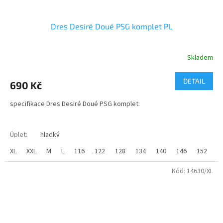
Dres Desiré Doué PSG komplet PL
Skladem
Průměrné
hodnocení
produktu
DETAIL
690 Kč
je
3,5
specifikace Dres Desiré Doué PSG komplet:
z
5
hvězdiček.
Úplet
:
hladký
Materiál
:
100% polyester
XL
XXL
M
L
116
122
128
134
140
146
152
1
Gramáž
:
145g/m2
Kód:
14630/XL