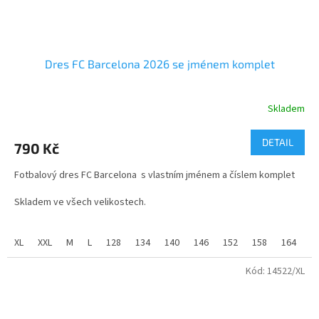
Dres FC Barcelona 2026 se jménem komplet
Skladem
Průměrné
hodnocení
produktu
DETAIL
790 Kč
je
4,0
Fotbalový dres FC Barcelona s vlastním jménem a číslem komplet
z
5
Skladem ve všech velikostech.
hvězdiček.
velikosti 128 až XXL
XL
XXL
M
L
128
134
140
146
152
158
164
Fotbalový dres FC Barcelona je vyroben ze 100% polyesteru s
příměsí změkčujícího materiálu MESH.
Kód:
14522/XL
Vhodné jako dárek pro školáka nebo kamaráda z dětství. Jméno a
číslo nám napište v závěrečném kroku objednávky, nebo napište na