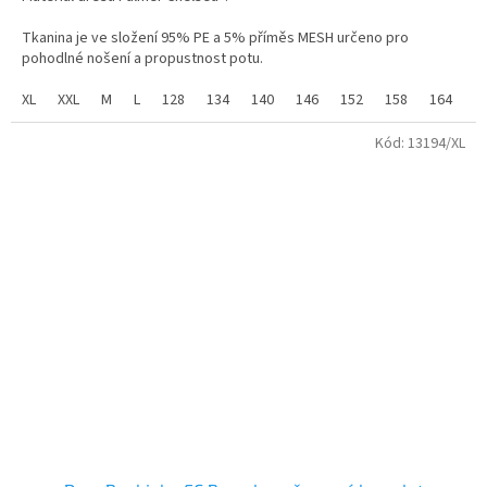
z
5
Tkanina je ve složení 95% PE a 5% příměs MESH určeno pro
hvězdiček.
pohodlné nošení a propustnost potu.
Vyroben z vysoce kvalitního, prodyšného materiálu, je dres Palmer
XL
XXL
M
L
128
134
140
146
152
158
164
Chelsea ideální pro zápasy i každodenní nošení.
Kód:
13194/XL