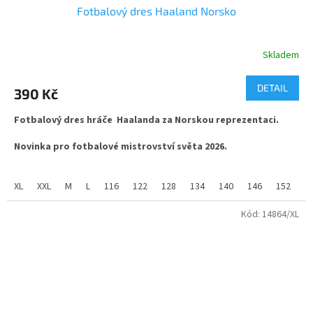
Fotbalový dres Haaland Norsko
Skladem
Průměrné
hodnocení
produktu
DETAIL
390 Kč
je
5,0
Fotbalový dres hráče Haalanda za Norskou reprezentaci.
z
5
Novinka pro fotbalové mistrovství světa 2026.
hvězdiček.
látka ve složení 100% polyester, jemný materiál s příměsí
změkčující látky mash. vhodné pro sport i běžné nošení.
XL
XXL
M
L
116
122
128
134
140
146
152
1
Kód:
14864/XL