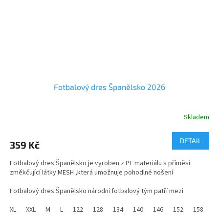
Fotbalový dres Španělsko 2026
Skladem
Průměrné
hodnocení
produktu
DETAIL
359 Kč
je
5,0
Fotbalový dres Španělsko je vyroben z PE materiálu s příměsí
z
změkčující látky MESH ,která umožnuje pohodlné nošení
5
hvězdiček.
Fotbalový dres
Španělsko národní fotbalový tým
patří mezi
nejikoničtější na světě a je snadno rozpoznatelný díky svému
tradičnímu designu a barvám.
XL
XXL
M
L
122
128
134
140
146
152
158
1