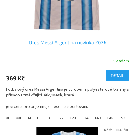
e
m
o
b
c
Dres Messi Argentina novinka 2026
h
o
Skladem
Průměrné
d
hodnocení
ě
produktu
DETAIL
369 Kč
je
5,0
Fotbalový dres Messi Argentina je vyroben z polyesterové tkaniny s
z
přísadou změkčující látky Mesh, která
5
hvězdiček.
je určená pro příjemnější nošení a sportování.
Velikosti dětské od 116 do 158 a velikosti dospělé od S do XXL.
XL
XXL
M
L
116
122
128
134
140
146
152
1
Kód:
13845/XL