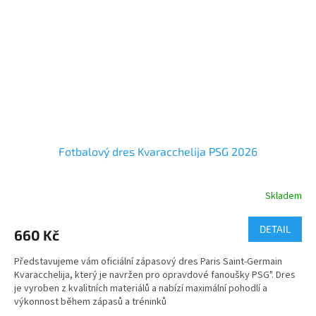
Fotbalový dres Kvaracchelija PSG 2026
Skladem
Průměrné
hodnocení
produktu
DETAIL
660 Kč
je
5,0
Představujeme vám oficiální zápasový dres Paris Saint-Germain
z
Kvaracchelija, který je navržen pro opravdové fanoušky PSG". Dres
5
je vyroben z kvalitních materiálů a nabízí maximální pohodlí a
hvězdiček.
výkonnost během zápasů a tréninků