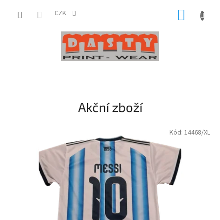
Přejít
NÁKUP
na
CZK
obsah
KOŠÍK
V
í
t
Akční zboží
e
j
Kód:
14468/XL
t
e
v
n
a
š