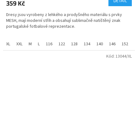
DETAIL
359 Kč
Dresy jsou vyrobeny z lehkého a prodyšného materiálu s prvky
MESH, mají moderní střih a obsahují sublimačně natištěný znak
portugalské fotbalové reprezentace.
100% PE
XL
XXL
M
L
116
122
128
134
140
146
152
1
velikosti - dětské od 122 do 158
Kód:
13044/XL
velikosti pánské - od S do XXL