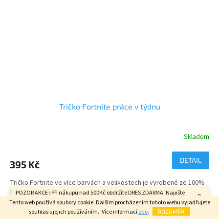
Tričko Fortnite práce v týdnu
Skladem
Průměrné
hodnocení
produktu
DETAIL
395 Kč
je
4,7
Tričko Fortnite ve více barvách a velikostech je vyrobené ze 100%
z
bavlny bez jakékoliv přísady umělých vláken.
POZOR AKCE : Při nákupu nad 500Kč obdržíte DRES ZDARMA. Napište
5
velikost do poznámky v závěrečném kroku objednávky. FAJN DEN.
hvězdiček.
Tento web používá soubory cookie. Dalším procházením tohoto webu vyjadřujete
Ano bavlna je trochu dražší , ale cena vyváží pohodlné nošení, dobrý
souhlas s jejich používáním.. Více informací
zde
.
ROZUMÍM