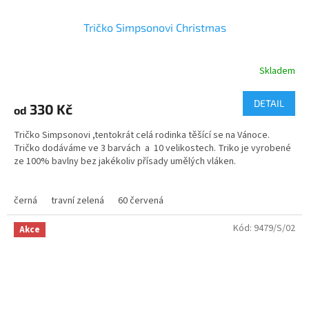
Tričko Simpsonovi Christmas
Skladem
Průměrné
hodnocení
produktu
DETAIL
330 Kč
od
je
5,0
Tričko Simpsonovi ,tentokrát celá rodinka těšící se na Vánoce.
z
Tričko dodáváme ve 3 barvách a 10 velikostech. Triko je vyrobené
5
ze 100% bavlny bez jakékoliv přísady umělých vláken.
hvězdiček.
Ano bavlna je trochu dražší , ale cena vyváží pohodlné nošení, dobrý
střih a stálobarevnost.
černá
travní zelená
60 červená
Velikosti - dětské i dospělé
Kód:
9479/S/02
Akce
Materiál - 100% bavlna