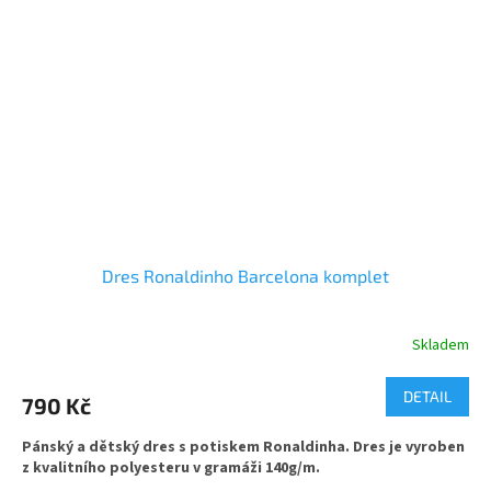
e-mail dasty@dasty.cz
Dres Ronaldinho Barcelona komplet
Skladem
Průměrné
hodnocení
produktu
DETAIL
790 Kč
je
5,0
Pánský a dětský dres s potiskem Ronaldinha. Dres je vyroben
z
z kvalitního polyesteru v gramáži 140g/m.
5