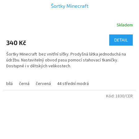
Šortky Minecraft
Skladem
Průměrné
hodnocení
produktu
DETAIL
340 Kč
je
3,8
Šortky Minecraft bez vnitřní síťky. Prodyšná látka jednoduchá na
z
údržbu. Nastavitelný obvod pasu pomocí stahovací tkaničky.
5
Dostupné i v dětských velikostech.
hvězdiček.
Trenky jsou potištěné obrázkem a logem Minecraft
bílá
černá
červená
44 střední modrá
Velikosti trenky dětské - 4-16 let
Kód:
1830/CER
Velikosti trenky dospělé - M - XXL