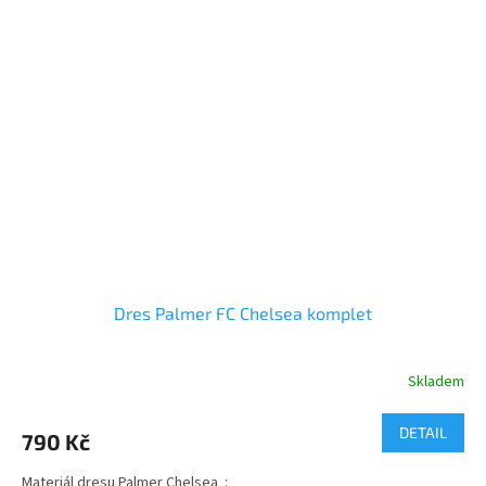
Dres Palmer FC Chelsea komplet
Skladem
Průměrné
hodnocení
produktu
DETAIL
790 Kč
je
3,2
Materiál dresu Palmer Chelsea :