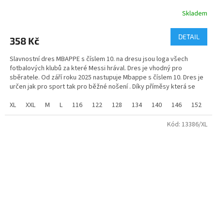
Skladem
Průměrné
hodnocení
produktu
DETAIL
358 Kč
je
5,0
Slavnostní dres MBAPPE s číslem 10. na dresu jsou loga všech
z
fotbalových klubů za které Messi hrával. Dres je vhodný pro
5
sběratele. Od září roku 2025 nastupuje Mbappe s číslem 10. Dres je
hvězdiček.
určen jak pro sport tak pro běžné nošení . Díky příměsy která se
přidává do látky při výrobě je umožněno příjemné nošení.
XL
XXL
M
L
116
122
128
134
140
146
152
1
Materiál - 100% PE
Kód:
13386/XL