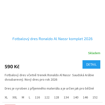
Fotbalový dres Ronaldo Al Nassr komplet 2026
Skladem
Průměrné
hodnocení
produktu
DETAIL
590 Kč
je
5,0
Fotbalový dres včetně trenek Ronaldo Al Nassr Saudská Arábie
z
dvoubarevný. Nový dres pro rok 2026
5
hvězdiček.
Dres je vyroben z příjemného materiálu a je určen jak pro běžné
nošení tak pro sport.
XL
XXL
M
L
116
122
128
134
140
146
152
1
Nový dres pro rok 2026