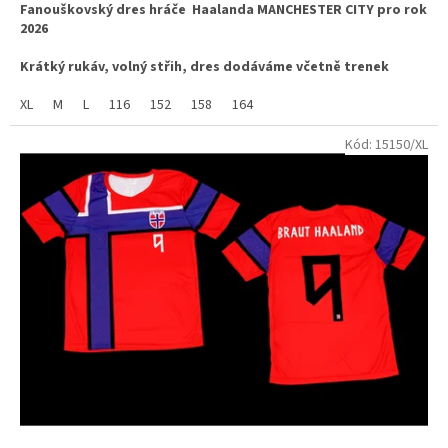
Fanouškovský dres hráče Haalanda MANCHESTER CITY pro rok
z
2026
5
hvězdiček.
Krátký rukáv, volný střih, dres dodáváme včetně trenek
látka ve složení 100% polyester, jemný materiál s příměsí
XL
M
L
116
152
158
164
změkčující látky dry COOL, vhodné pro sport i běžné nošení.
Kód:
15150/XL