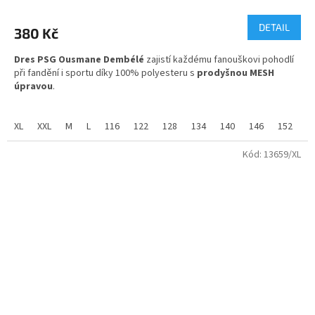
hodnocení
produktu
DETAIL
380 Kč
je
5,0
Dres PSG Ousmane Dembélé
zajistí každému fanouškovi pohodlí
z
při fandění i sportu díky 100% polyesteru s
prodyšnou MESH
5
úpravou
.
hvězdiček.
Pro fanoušky Paris Saint-Germain máme tento dres skladem ve
všech velikostech od 116 až po XXL.
XL
XXL
M
L
116
122
128
134
140
146
152
1
Kód:
13659/XL