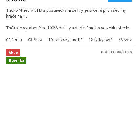
je
5,0
Tričko Minecraft FEI s postavičkami ze hry je určené pro všechny
z
hráče na PC.
5
hvězdiček.
Tričko je vyrobené ze 100% bavlny a dodáváme ho ve velikostech:
DĚTSKÉ OD 5 LET DO VEL M
02 černá
03 žlutá
10 nebesky modrá
12 tyrkysová
43 sytě m
gramáž trička Minecraft - 160g
Kód:
11148/CER8
Akce
Novinka