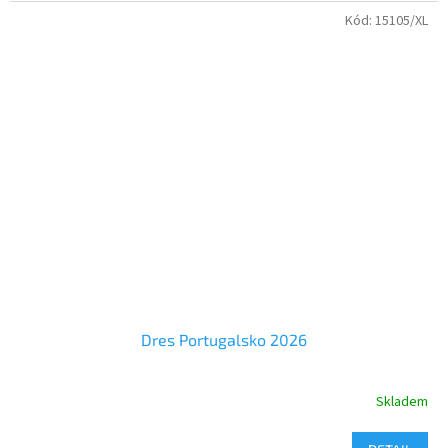
Dres Portugalsko 2026
Kód:
15105/XL
jak při sportu ,tak při běžném nošení.
Dětské velikosti dresu Španělsko 4 až 16 let
Pánské velikosti dresu - S až XXL
Dres Portugalsko 2026
Skladem