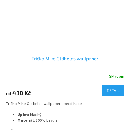
Tričko Mike Oldfields wallpaper
Skladem
Průměrné
hodnocení
produktu
DETAIL
430 Kč
od
je
5,0
Tričko Mike Oldfields wallpaper specifikace :
z
5
Úplet:
hladký
hvězdiček.
Materiál:
100% bavlna
2
Gramáž:
165 g/m